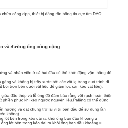
a chữa cống cipp
, 
thiết bị đóng rắn bằng tia cực tím DAO
nhân và đường ống công cộng
ướng và nhân viên ở cả hai đầu có thể khởi động vận thăng để
 gàng và không bị trầy xước bởi các vật lạ trong quá trình di
 bôi trơn bên dưới vật liệu để giảm lực cản kéo vật liệu).
giữa đầu thép và lỗ ống để đảm bảo rằng vết rạch hoàn thiện
ất phiền phức khi kéo ngược nguyên liệu.Palăng có thể dừng
ẫn hướng và đặt chúng trở lại vị trí ban đầu để sử dụng lần
 kéo không).
 lót bên trong kéo dài ra khỏi ống ban đầu khoảng ≥
ng lót bên trong kéo dài ra khỏi ống ban đầu khoảng ≥