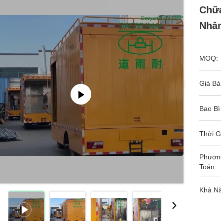
Chữa
Nhâ
MOQ:
Giá Bá
Bao Bì
Thời G
Phươn
Toán:
Khả N