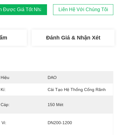
 Được Giá Tốt Nhất
Liên Hệ Với Chúng Tôi
hẩm
Đánh Giá & Nhận Xét
 Hiệu
DAO
Kí:
Cải Tạo Hệ Thống Cống Rãnh
 Cáp:
150 Mét
Vi:
DN200-1200