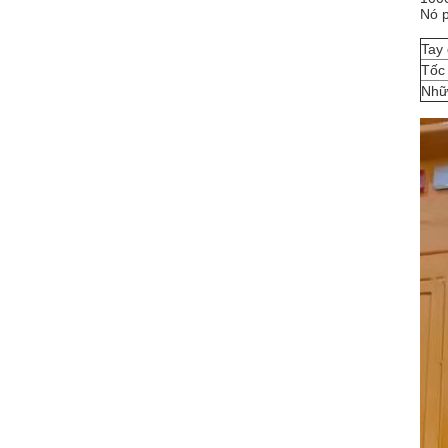
Nó p
Tay
Tốc 
Nhữ