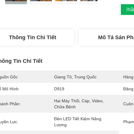
Nhận
Thông Tin Chi Tiết
Mô Tả Sản P
hông Tin Chi Tiết
guồn Gốc
Giang Tô, Trung Quốc
Hàng
ố Mô Hình
D919
Đăng 
Hai Máy Thổi, Cáp, Video, 
hành Phần:
Cuộn
Chữa Bệnh
Đèn LED Tiết Kiệm Năng 
uyền Lực:
Phạm 
Lượng