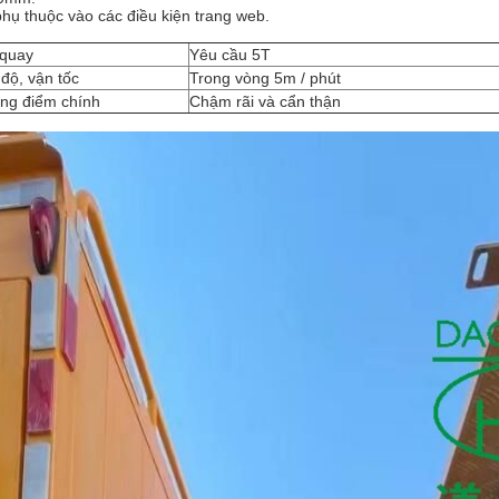
hụ thuộc vào các điều kiện trang web.
 quay
Yêu cầu 5T
độ, vận tốc
Trong vòng 5m / phút
ng điểm chính
Chậm rãi và cẩn thận