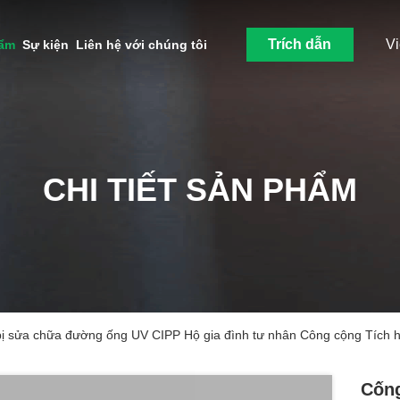
Trích dẫn
V
hẩm
Sự kiện
Liên hệ với chúng tôi
CHI TIẾT SẢN PHẨM
 bị sửa chữa đường ống UV CIPP Hộ gia đình tư nhân Công cộng Tích 
Cống