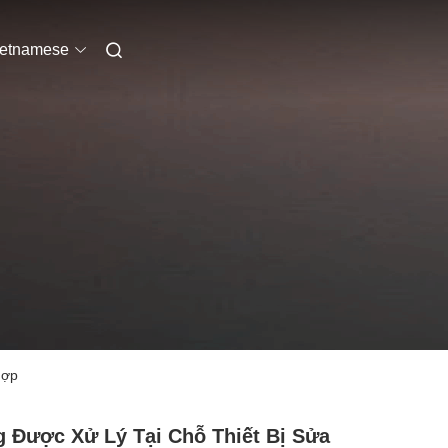
ietnamese
hợp
 Được Xử Lý Tại Chỗ Thiết Bị Sửa