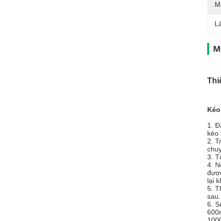
M
L
M
Thi
Kéo
1. Đ
kéo 
2. T
chuy
3. T
4. N
được
lại 
5. T
sau.
6. S
600m
100