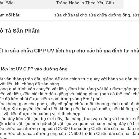
àu Sắc:
Trống Hoặc In Theo Yêu Cầu
àm nổi bật:
sửa chữa tại chỗ sửa chữa đường ống
, 
sử
ô Tả Sản Phẩm
ết bị sửa chữa CIPP UV tích hợp cho các hộ gia đình tư 
 lớp lót UV CIPP vào đường ống
ặt vận thăng trên đầu giếng để căn chỉnh trục quay với bánh xe dẫn h
vật liệu khi chúng đã sẵn sàng.
rong quá trình vận chuyển vật liệu, đảm bảo rằng vật liệu được gấp gọn
ển vật liệu, đặc biệt là ở đầu giếng và miệng phun.(bạn có thể chải chất
ốc độ kéo phải được kiểm soát trong vòng 5m / phút.
ếu không gian cho phép, hãy cố gắng chừa một khoảng cách nhất định 
 đẹp.Khi nguyên liệu sắp hết, không nên kéo quá nhiều, nếu không, r
khi vật liệu được kéo xuống vị trí thích hợp.
háo dây kéo vật liệu, bộ siết dây, đai nâng, trục vạn năng và bánh xe d
(khi kéo vật liệu nên giữ chặt vật liệu và quan sát xem màng đáy có bị
ửa chữa các đường ống của DN600 trở xuống.Chiều dài của hai đầu ống
m.Sửa chữa các đường ống của DN600 trở lên.Chiều dài của hai đầu ố
0mm.