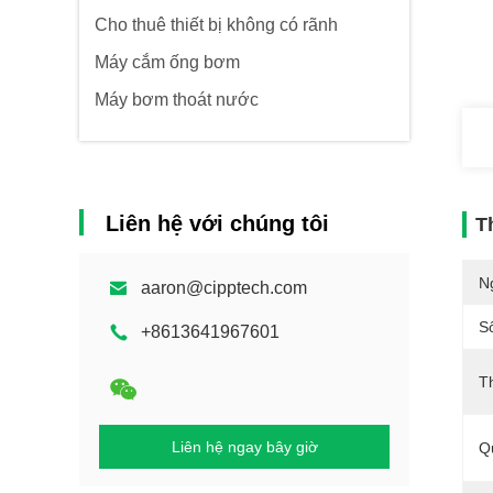
Cho thuê thiết bị không có rãnh
Máy cắm ống bơm
Máy bơm thoát nước
Liên hệ với chúng tôi
T
N
aaron@cipptech.com
S
+8613641967601
T
Liên hệ ngay bây giờ
Q